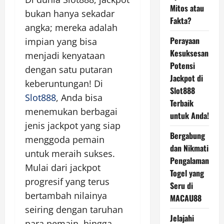
Mitos atau
bukan hanya sekadar
Fakta?
angka; mereka adalah
Perayaan
impian yang bisa
Kesuksesan
menjadi kenyataan
Potensi
dengan satu putaran
Jackpot di
keberuntungan! Di
Slot888
Slot888
, Anda bisa
Terbaik
menemukan berbagai
untuk Anda!
jenis jackpot yang siap
Bergabung
menggoda pemain
dan Nikmati
untuk meraih sukses.
Pengalaman
Mulai dari jackpot
Togel yang
progresif yang terus
Seru di
bertambah nilainya
MACAU88
seiring dengan taruhan
Jelajahi
para pemain, hingga