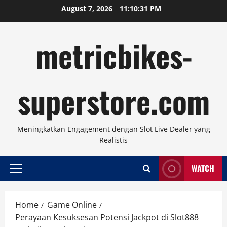
Skip
August 7, 2026
11:10:31 PM
to
content
metricbikes-
superstore.com
Meningkatkan Engagement dengan Slot Live Dealer yang
Realistis
WATCH
Primary
Menu
Home
Game Online
Perayaan Kesuksesan Potensi Jackpot di Slot888