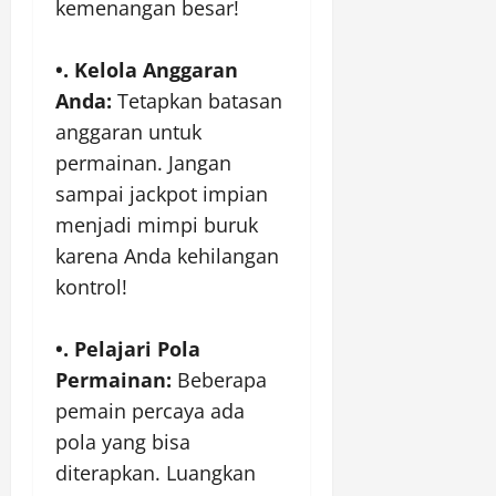
kemenangan besar!
•. Kelola Anggaran
Anda:
Tetapkan batasan
anggaran untuk
permainan. Jangan
sampai jackpot impian
menjadi mimpi buruk
karena Anda kehilangan
kontrol!
•. Pelajari Pola
Permainan:
Beberapa
pemain percaya ada
pola yang bisa
diterapkan. Luangkan