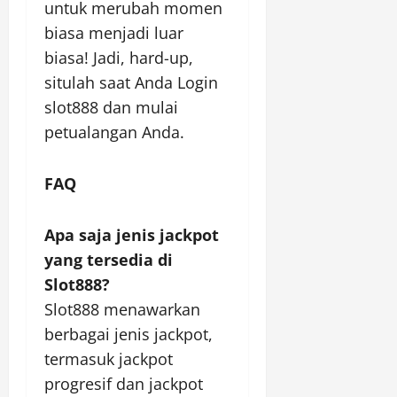
untuk merubah momen
biasa menjadi luar
biasa! Jadi, hard-up,
situlah saat Anda Login
slot888 dan mulai
petualangan Anda.
FAQ
Apa saja jenis jackpot
yang tersedia di
Slot888?
Slot888 menawarkan
berbagai jenis jackpot,
termasuk jackpot
progresif dan jackpot