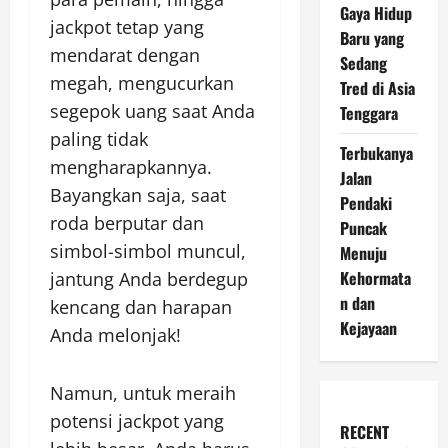
Gaya Hidup
jackpot tetap yang
Baru yang
mendarat dengan
Sedang
megah, mengucurkan
Tred di Asia
segepok uang saat Anda
Tenggara
paling tidak
Terbukanya
mengharapkannya.
Jalan
Bayangkan saja, saat
Pendaki
roda berputar dan
Puncak
simbol-simbol muncul,
Menuju
Kehormata
jantung Anda berdegup
n dan
kencang dan harapan
Kejayaan
Anda melonjak!
Namun, untuk meraih
potensi jackpot yang
RECENT