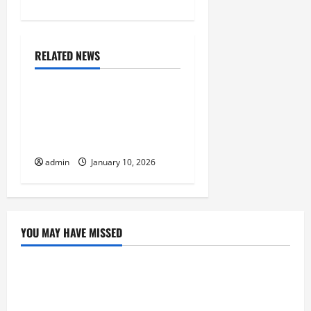
a
v
i
RELATED NEWS
Game Online
g
Mengungkap Kunci
a
Menang Slot di MPO99ID:
Apakah Mitos atau Fakta?
t
admin
January 10, 2026
i
o
n
YOU MAY HAVE MISSED
Game Online
Mengungkap Kunci Menang Slot di MPO99ID:
Apakah Mitos atau Fakta?