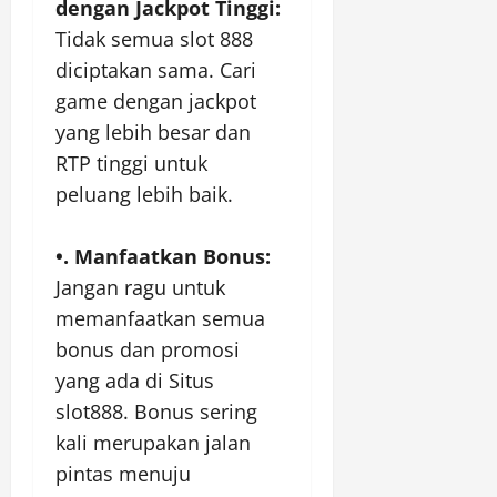
dengan Jackpot Tinggi:
Tidak semua slot 888
diciptakan sama. Cari
game dengan jackpot
yang lebih besar dan
RTP tinggi untuk
peluang lebih baik.
•. Manfaatkan Bonus:
Jangan ragu untuk
memanfaatkan semua
bonus dan promosi
yang ada di Situs
slot888. Bonus sering
kali merupakan jalan
pintas menuju