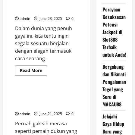
yang
Menang Banyak Melimpah Hari
Membuat
Hidup
Perayaan
Ini!
Lebih
Kesuksesan
Ceria!
admin
June 23, 2025
0
Potensi
Dalam dunia yang penuh
Jackpot di
gaya ini, kita tentu ingin
Slot888
segala sesuatu berjalan
Terbaik
dengan elegan termasuk
untuk Anda!
cara seorang...
Bergabung
Read
Read More
dan Nikmati
more
Judi Slot
about
Pengalaman
Jangan
Ragu
Togel yang
lagi
Taklukkan Dunia Slot Gacor yang
Nikmati
Seru di
Membuatmu Jadi Pemenang
Menang
MACAU88
Banyak
Sejati!
Melimpah
Hari
admin
June 21, 2025
0
Jelajahi
Ini!
Pernah gak sih merasa
Gaya Hidup
seperti pemain dukun yang
Baru yang