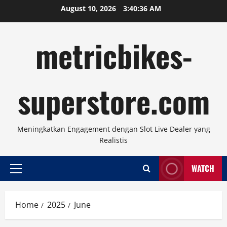
Skip
August 10, 2026
3:40:36 AM
to
content
metricbikes-
superstore.com
Meningkatkan Engagement dengan Slot Live Dealer yang
Realistis
WATCH
Primary
Menu
Home
2025
June