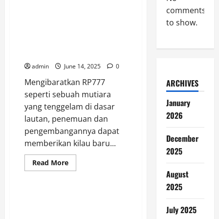
Peluang
comments
Jackpot
Besar
Jangan Menyerah Jika Kamu
to show.
Main
Masih Bisa Berjuang Jackpot
Slot
Online
Kecil Menjadi Awal Kemenangan
Lebih
Besar!
Seru
Lebih
admin
June 14, 2025
Menang!
0
Mengibaratkan RP777
ARCHIVES
seperti sebuah mutiara
January
yang tenggelam di dasar
2026
lautan, penemuan dan
pengembangannya dapat
December
memberikan kilau baru...
2025
Read
Read More
more
August
Judi Slot
about
Jangan
2025
Menyerah
Jika
Penerapan Data Mining untuk
Kamu
Mengungkap Pola Kemenangan
July 2025
Masih
Bisa