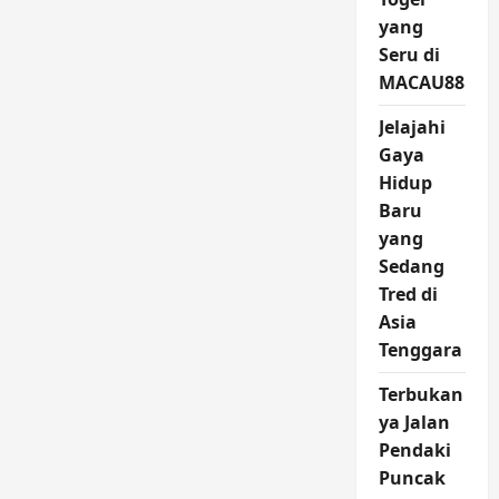
yang
Seru di
MACAU88
Jelajahi
Gaya
Hidup
Baru
yang
Sedang
Tred di
Asia
Tenggara
Terbukan
ya Jalan
Pendaki
Puncak