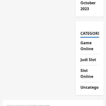
October
2023
CATEGORIES
Game
Online
Judi Slot
Slot
Online
Uncategorize