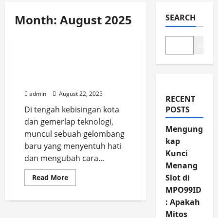
Month:
August 2025
SEARCH
Judi Slot
Search
Jelajahi Gaya Hidup Baru
yang Sedang Tred di Asia
Tenggara
admin
August 22, 2025
RECENT
Di tengah kebisingan kota
POSTS
dan gemerlap teknologi,
Mengung
muncul sebuah gelombang
kap
baru yang menyentuh hati
Kunci
dan mengubah cara...
Menang
Read
Slot di
Read More
more
MPO99ID
about
Jelajahi
: Apakah
Gaya
Hidup
Mitos
Baru